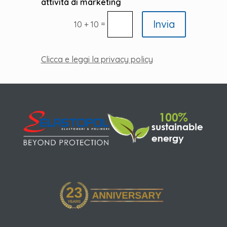
attività di marketing
Invia
=
10 + 10
Clicca e leggi la privacy policy