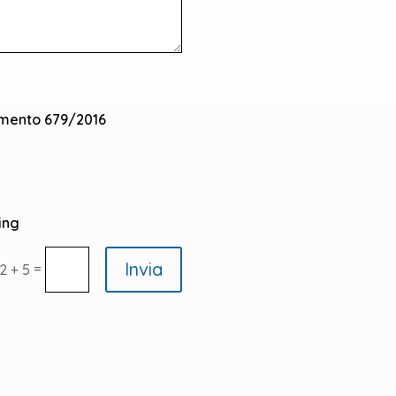
lamento 679/2016
ing
Invia
=
2 + 5