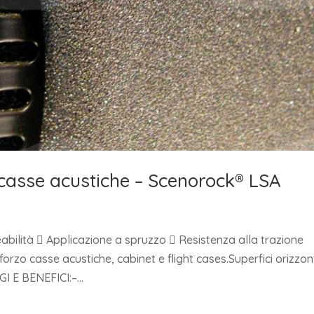
 casse acustiche – Scenorock® LSA
bilità  Applicazione a spruzzo  Resistenza alla trazione
o casse acustiche, cabinet e flight cases.Superfici orizzont
I E BENEFICI:–...